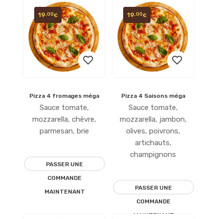
19
19
,00
,00
€
€
Pizza 4 fromages méga
Pizza 4 Saisons méga
Ajouter
Ajouter
Sauce tomate,
Sauce tomate,
à la
à la
mozzarella, chèvre,
mozzarella, jambon,
parmesan, brie
olives, poivrons,
liste
liste
artichauts,
champignons
d’envies
d’envies
PASSER UNE
COMMANDE
PASSER UNE
MAINTENANT
COMMANDE
MAINTENANT