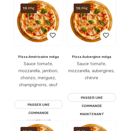
19
19
,00
,00
€
€
Pizza Américaine méga
Pizza Aubergine méga
Ajouter
Ajouter
Sauce tomate,
Sauce tomate,
à la
à la
mozzarella, jambon,
mozzarella, aubergines,
chorizo, merguez,
chèvre
liste
liste
champignons, œuf
d’envies
d’envies
PASSER UNE
PASSER UNE
COMMANDE
COMMANDE
MAINTENANT
MAINTENANT