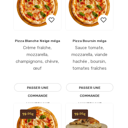
Pizza Blanche Neige méga
Pizza Boursin méga
Ajouter
Ajouter
Crème fraîche,
Sauce tomate,
à la
à la
mozzarella,
mozzarella, viande
champignons, chèvre,
hachée , boursin,
liste
liste
œuf
tomates fraîches
d’envies
d’envies
PASSER UNE
PASSER UNE
COMMANDE
COMMANDE
MAINTENANT
MAINTENANT
19
19
,00
,00
€
€