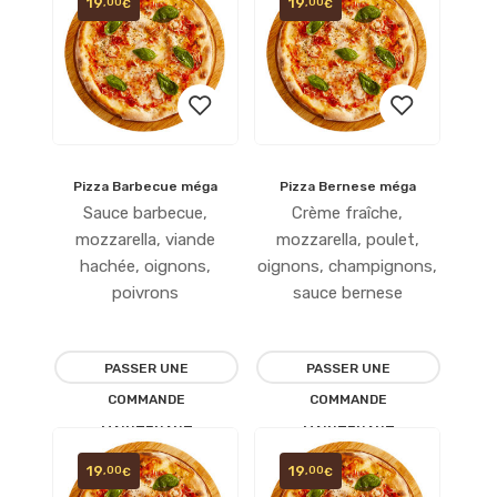
19
19
,00
,00
€
€
Pizza Barbecue méga
Pizza Bernese méga
Ajouter
Ajouter
Sauce barbecue,
Crème fraîche,
à la
à la
mozzarella, viande
mozzarella, poulet,
hachée, oignons,
oignons, champignons,
liste
liste
poivrons
sauce bernese
d’envies
d’envies
PASSER UNE
PASSER UNE
COMMANDE
COMMANDE
MAINTENANT
MAINTENANT
19
19
,00
,00
€
€