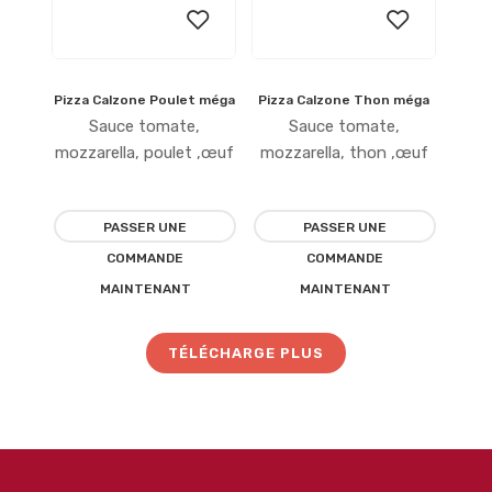
Pizza Calzone Poulet méga
Pizza Calzone Thon méga
Ajouter
Ajouter
Sauce tomate,
Sauce tomate,
à la
à la
mozzarella, poulet ,œuf
mozzarella, thon ,œuf
liste
liste
PASSER UNE
PASSER UNE
d’envies
d’envies
COMMANDE
COMMANDE
MAINTENANT
MAINTENANT
TÉLÉCHARGE PLUS