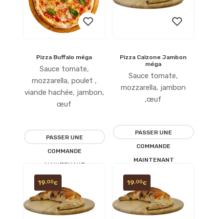
Pizza Buffalo méga
Pizza Calzone Jambon
Ajouter
Ajouter
méga
Sauce tomate,
Sauce tomate,
à la
à la
mozzarella, poulet ,
mozzarella, jambon
viande hachée, jambon,
liste
liste
,œuf
œuf
d’envies
d’envies
PASSER UNE
PASSER UNE
COMMANDE
COMMANDE
MAINTENANT
MAINTENANT
19
19
,00
,00
€
€