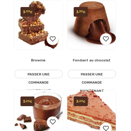
3
3
,00
,20
€
€
Brownie
Fondant au chocolat
Ajouter
Ajouter
à la
à la
PASSER UNE
PASSER UNE
COMMANDE
COMMANDE
liste
liste
MAINTENANT
MAINTENANT
d’envies
d’envies
3
3
,20
,20
€
€