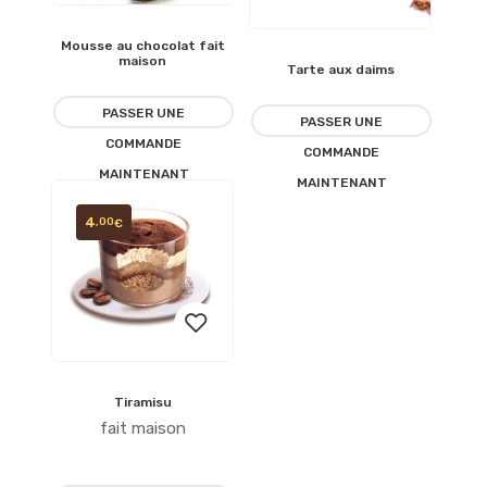
Mousse au chocolat fait
Ajouter
maison
Tarte aux daims
Ajouter
à la
PASSER UNE
à la
PASSER UNE
liste
COMMANDE
COMMANDE
liste
MAINTENANT
d’envies
MAINTENANT
d’envies
4
,00
€
Tiramisu
Ajouter
fait maison
à la