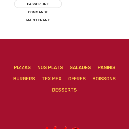
liste
PASSER UNE
COMMANDE
d’envies
MAINTENANT
PIZZAS
NOS PLATS
SALADES
PANINIS
BURGERS
TEX MEX
OFFRES
BOISSONS
DESSERTS