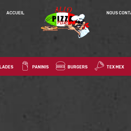
ACCUEIL
NOUS CONT
Un
MOT DE PASSE
*
d
Vo
ac
SE SOUVENIR DE MOI
l’
IDENTIFICATION
no
LADES
PANINIS
BURGERS
TEX MEX
Mot de passe perdu ?