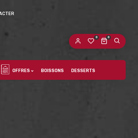
ACTER
 mot de passe sera envoyé vers votre adresse
e messagerie.
0
0
s données personnelles seront utilisées pour vous
compagner au cours de votre visite du site web, gérer
accès à votre compte, et pour d’autres raisons décrites dans
politique de confidentialité
tre
.
OFFRES
BOISSONS
DESSERTS
S’ENREGISTRER