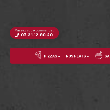
Passez votre commande :
03.21.12.80.20
PIZZAS
NOS PLATS
SA