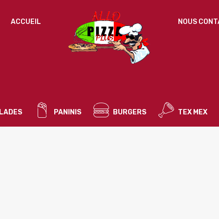
ACCUEIL
NOUS CONT
Un
MOT DE PASSE
*
d
Vo
ac
SE SOUVENIR DE MOI
l’
IDENTIFICATION
no
LADES
PANINIS
BURGERS
TEX MEX
Mot de passe perdu ?