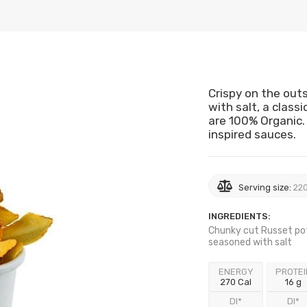
Crispy on the outs
with salt, a class
are 100% Organic. 
inspired sauces.
Serving size:
220
INGREDIENTS:
Chunky cut Russet pot
seasoned with salt
ENERGY
PROTEI
270 Cal
16 g
DI*
DI*