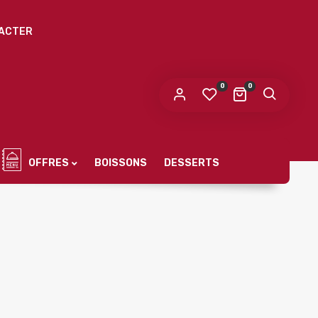
ACTER
 mot de passe sera envoyé vers votre adresse
e messagerie.
0
0
s données personnelles seront utilisées pour vous
compagner au cours de votre visite du site web, gérer
accès à votre compte, et pour d’autres raisons décrites dans
politique de confidentialité
tre
.
OFFRES
BOISSONS
DESSERTS
S’ENREGISTRER