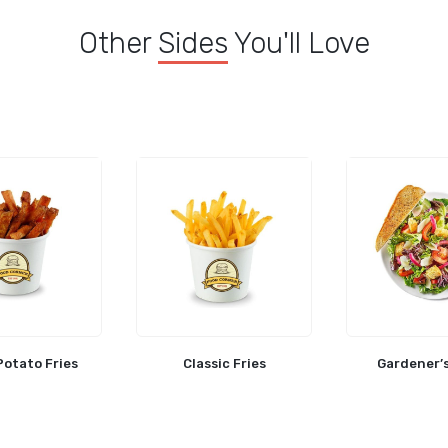
Other
Sides
You'll Love
otato Fries
Classic Fries
Gardener’