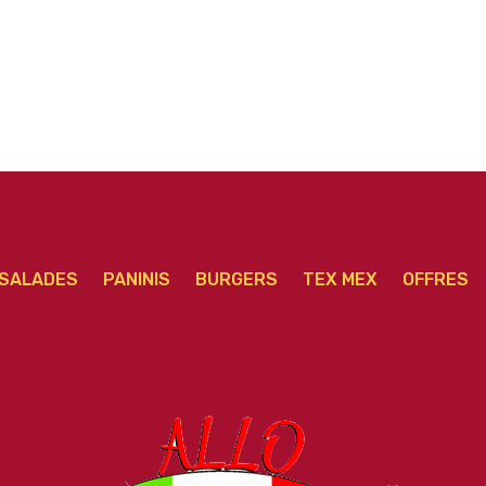
SALADES
PANINIS
BURGERS
TEX MEX
OFFRES