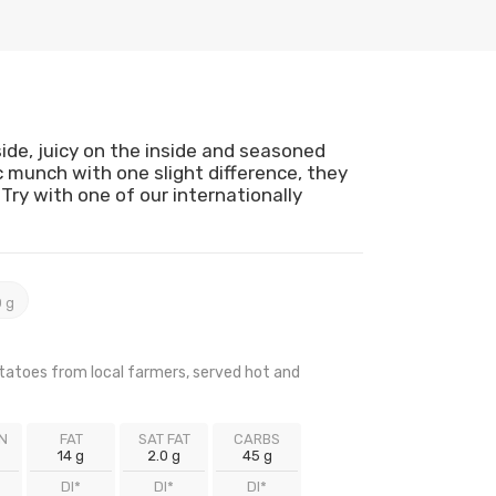
ide, juicy on the inside and seasoned
ic munch with one slight difference, they
Try with one of our internationally
 g
atoes from local farmers, served hot and
N
FAT
SAT FAT
CARBS
14 g
2.0 g
45 g
DI*
DI*
DI*