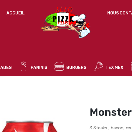
IDENTIFICATION
ACCUEIL
NOUS CONT
Mot de passe perdu ?
ADRESSE DE MESSAGERIE
*
ADES
PANINIS
BURGERS
TEX MEX
Un mot de passe sera envoyé vers votre adresse
de messagerie.
Vos données personnelles seront utilisées pour vous
accompagner au cours de votre visite du site web, gérer
l’accès à votre compte, et pour d’autres raisons décrites dans
Monster
politique de confidentialité
notre
.
S’ENREGISTRER
3 Steaks , bacon, œu