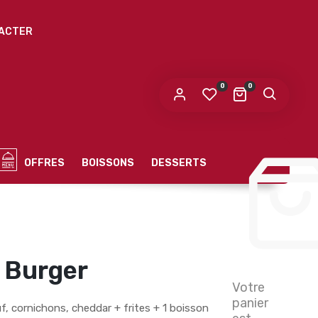
ACTER
0
0
OFFRES
BOISSONS
DESSERTS
 Burger
Votre
panier
f, cornichons, cheddar + frites + 1 boisson