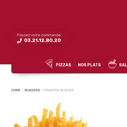
Passez votre commande :
03.21.12.80.20
PIZZAS
NOS PLATS
SAL
HOME
/
BURGERS
/
MONSTER BURGER