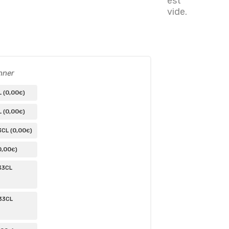
est
vide.
nner
0
,00
 (
)
€
0
,00
 (
)
€
0
,00
CL (
)
€
0
,00
)
€
33CL
33CL