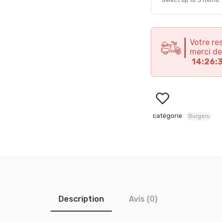
Select up to
3
items.
Votre re
merci de
14:26:
catégorie
Burgers
Description
Avis (0)