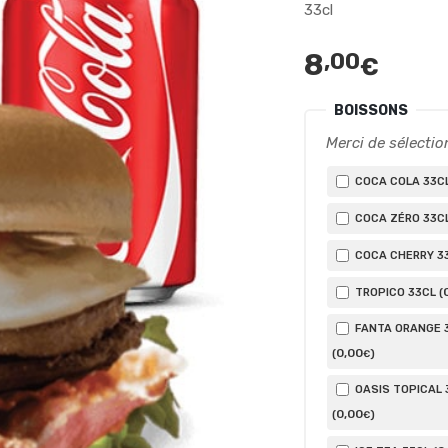
33cl
8
,00
€
BOISSONS
Merci de sélectio
COCA COLA 33CL
COCA ZÉRO 33CL
COCA CHERRY 33
TROPICO 33CL (
FANTA ORANGE 
0
,00
(
)
€
OASIS TOPICAL 
0
,00
(
)
€