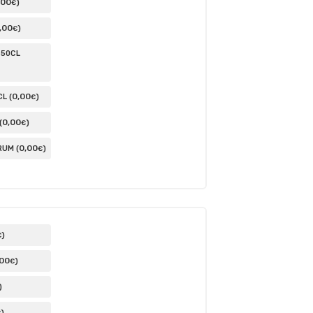
,00
)
€
,00
)
€
 50CL
0
,00
L (
)
€
0
,00
(
)
€
0
,00
UM (
)
€
)
€
,00
)
€
)
)
€