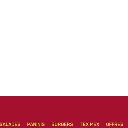
Méga Burger
Chicken Burger
SALADES
PANINIS
BURGERS
TEX MEX
OFFRES