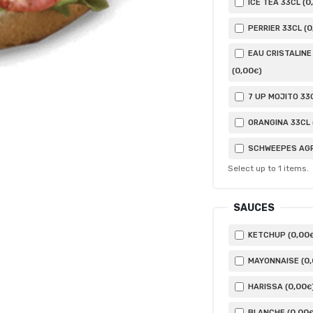
0
ICE TEA 33CL (
0
PERRIER 33CL (
EAU CRISTALINE
0
,00
(
)
€
7 UP MOJITO 33C
ORANGINA 33CL 
SCHWEEPES AGR
Select up to
1
items.
SAUCES
0
,00
KETCHUP (
0
MAYONNAISE (
0
,00
HARISSA (
€
0
,00
BLANCHE (