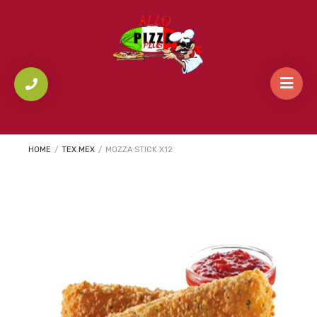
HOME
/
TEX MEX
/
MOZZA STICK X12