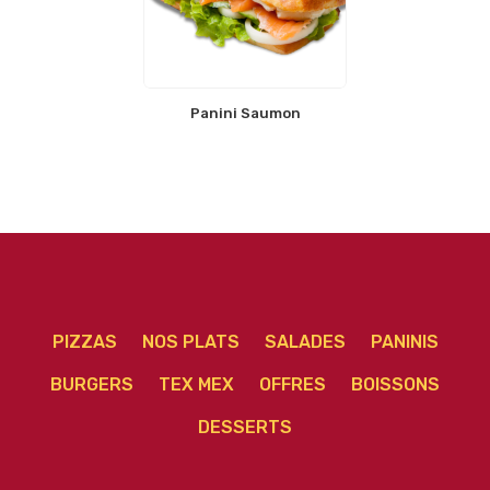
Panini Saumon
PIZZAS
NOS PLATS
SALADES
PANINIS
BURGERS
TEX MEX
OFFRES
BOISSONS
DESSERTS