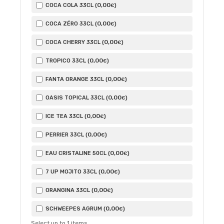
0
,00
COCA COLA 33CL (
)
€
0
,00
COCA ZÉRO 33CL (
)
€
0
,00
COCA CHERRY 33CL (
)
€
0
,00
TROPICO 33CL (
)
€
0
,00
FANTA ORANGE 33CL (
)
€
0
,00
OASIS TOPICAL 33CL (
)
€
0
,00
ICE TEA 33CL (
)
€
0
,00
PERRIER 33CL (
)
€
0
,00
EAU CRISTALINE 50CL (
)
€
0
,00
7 UP MOJITO 33CL (
)
€
0
,00
ORANGINA 33CL (
)
€
0
,00
SCHWEEPES AGRUM (
)
€
Select up to
1
items.