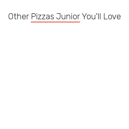
Other
Pizzas Junior
You'll Love
Pizza Calzone Thon
ior
Pizza Paysanne Junior
P
Junior