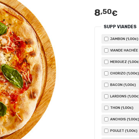
8
,50
€
SUPP VIANDES
1
,00
JAMBON (
)
€
VIANDE HACHÉE 
1
,00
MERGUEZ (
€
1
,00
CHORIZO (
)
€
1
,00
BACON (
)
€
1
,00
LARDONS (
€
1
,00
THON (
)
€
1
,00
ANCHOIS (
€
1
,00
POULET (
)
€