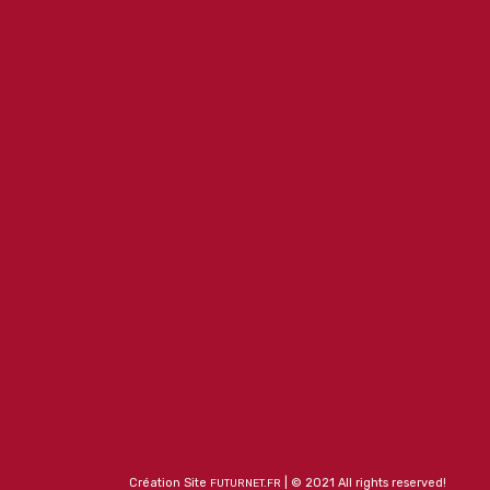
Création Site
| © 2021 All rights reserved!
FUTURNET.FR