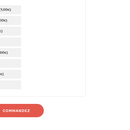
1
,00
(
)
€
,00
)
€
)
€
,00
)
€
0
)
€
COMMANDEZ