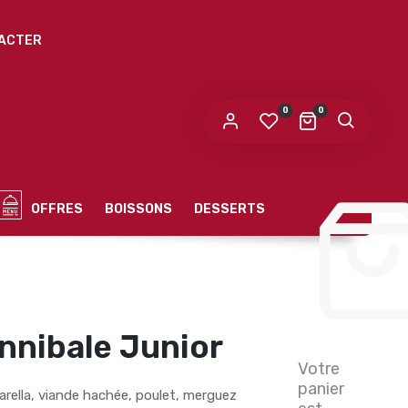
ACTER
0
0
OFFRES
BOISSONS
DESSERTS
nnibale Junior
Votre
panier
rella, viande hachée, poulet, merguez