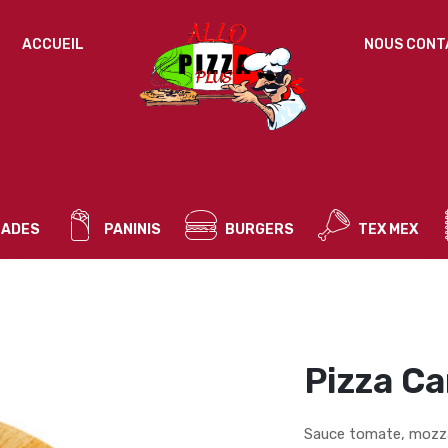
IDENTIFICATION
ACCUEIL
NOUS CONT
Mot de passe perdu ?
ADRESSE DE MESSAGERIE
*
ADES
PANINIS
BURGERS
TEX MEX
Un mot de passe sera envoyé vers votre adresse
de messagerie.
Vos données personnelles seront utilisées pour vous
accompagner au cours de votre visite du site web, gérer
l’accès à votre compte, et pour d’autres raisons décrites dans
Pizza Ca
politique de confidentialité
notre
.
S’ENREGISTRER
Sauce tomate, mozza