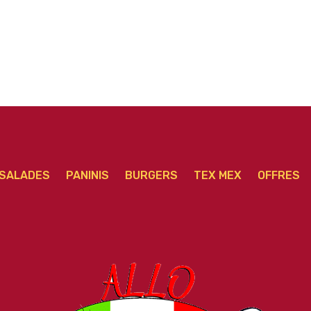
SALADES
PANINIS
BURGERS
TEX MEX
OFFRES