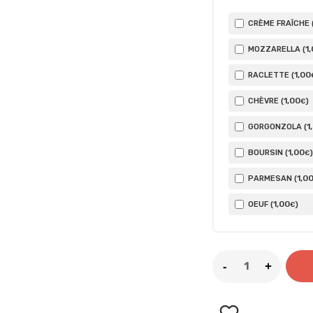
CRÈME FRAÎCHE 
1
MOZZARELLA (
1
,00
RACLETTE (
1
,00
CHÈVRE (
)
€
1
GORGONZOLA (
1
,00
BOURSIN (
)
€
1
,0
PARMESAN (
1
,00
OEUF (
)
€