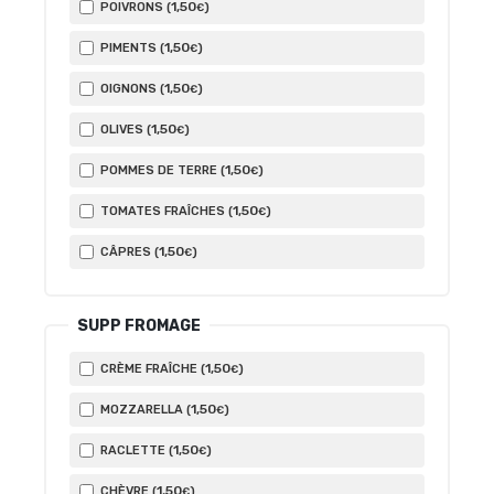
1
,50
POIVRONS (
)
€
1
,50
PIMENTS (
)
€
1
,50
OIGNONS (
)
€
1
,50
OLIVES (
)
€
1
,50
POMMES DE TERRE (
)
€
1
,50
TOMATES FRAÎCHES (
)
€
1
,50
CÂPRES (
)
€
SUPP FROMAGE
1
,50
CRÈME FRAÎCHE (
)
€
1
,50
MOZZARELLA (
)
€
1
,50
RACLETTE (
)
€
1
,50
CHÈVRE (
)
€