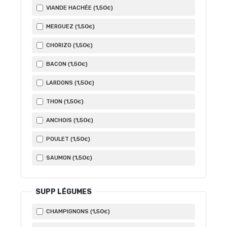
1
,50
VIANDE HACHÉE (
)
€
1
,50
MERGUEZ (
)
€
1
,50
CHORIZO (
)
€
1
,50
BACON (
)
€
1
,50
LARDONS (
)
€
1
,50
THON (
)
€
1
,50
ANCHOIS (
)
€
1
,50
POULET (
)
€
1
,50
SAUMON (
)
€
SUPP LÉGUMES
1
,50
CHAMPIGNONS (
)
€