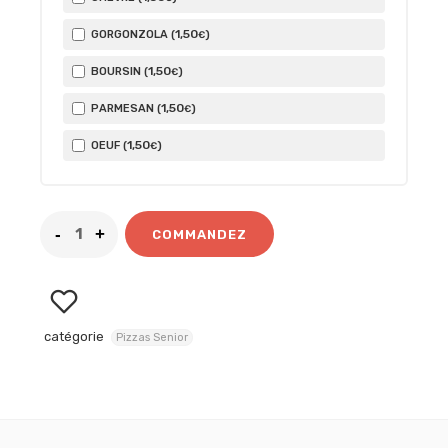
1
,50
GORGONZOLA (
)
€
1
,50
BOURSIN (
)
€
1
,50
PARMESAN (
)
€
1
,50
OEUF (
)
€
COMMANDEZ
catégorie
Pizzas Senior