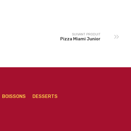
izza Calzone Poulet
Pizza Paysanne Junior
Junior
SUIVANT PRODUIT
Pizza Miami Junior
BOISSONS
DESSERTS