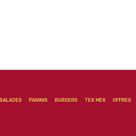
Pizza Marguerita
P
ior
Pizza Campione Junior
junior
SALADES
PANINIS
BURGERS
TEX MEX
OFFRES