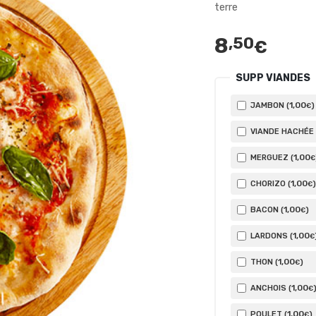
terre
8
,50
€
SUPP VIANDES
1
,00
JAMBON (
)
€
VIANDE HACHÉE 
1
,00
MERGUEZ (
€
1
,00
CHORIZO (
)
€
1
,00
BACON (
)
€
1
,00
LARDONS (
€
1
,00
THON (
)
€
1
,00
ANCHOIS (
€
1
,00
POULET (
)
€