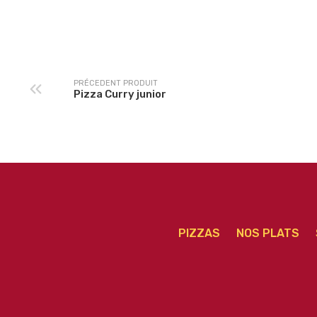
Pizza Saint Pietro
Pizza 4 Saisons Jun
Junior
PRÉCEDENT PRODUIT
Pizza Curry junior
PIZZAS
NOS PLATS