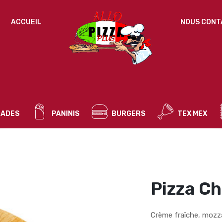
IDENTIFICATION
ACCUEIL
NOUS CONT
Mot de passe perdu ?
ADRESSE DE MESSAGERIE
*
ADES
PANINIS
BURGERS
TEX MEX
Un mot de passe sera envoyé vers votre adresse
de messagerie.
Vos données personnelles seront utilisées pour vous
accompagner au cours de votre visite du site web, gérer
l’accès à votre compte, et pour d’autres raisons décrites dans
Pizza Ch
politique de confidentialité
notre
.
S’ENREGISTRER
Crème fraîche, mozz