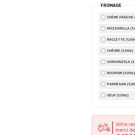
FROMAGE
CRÈME FRAÎCHE 
1
MOZZARELLA (
1
,00
RACLETTE (
1
,00
CHÈVRE (
)
€
1
GORGONZOLA (
1
,00
BOURSIN (
)
€
1
,0
PARMESAN (
1
,00
OEUF (
)
€
Votre re
merci de