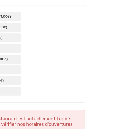
1
,00
(
)
€
,00
)
€
)
€
,00
)
€
0
)
€
staurant est actuellement fermé
 vérifier nos horaires d'ouvertures