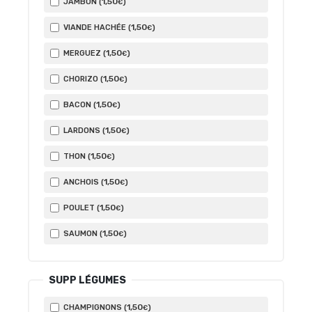
1
,50
JAMBON (
)
€
1
,50
VIANDE HACHÉE (
)
€
1
,50
MERGUEZ (
)
€
1
,50
CHORIZO (
)
€
1
,50
BACON (
)
€
1
,50
LARDONS (
)
€
1
,50
THON (
)
€
1
,50
ANCHOIS (
)
€
1
,50
POULET (
)
€
1
,50
SAUMON (
)
€
SUPP LÉGUMES
1
,50
CHAMPIGNONS (
)
€