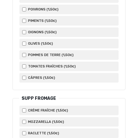
1
,50
POIVRONS (
)
€
1
,50
PIMENTS (
)
€
1
,50
OIGNONS (
)
€
1
,50
OLIVES (
)
€
1
,50
POMMES DE TERRE (
)
€
1
,50
TOMATES FRAÎCHES (
)
€
1
,50
CÂPRES (
)
€
SUPP FROMAGE
1
,50
CRÈME FRAÎCHE (
)
€
1
,50
MOZZARELLA (
)
€
1
,50
RACLETTE (
)
€