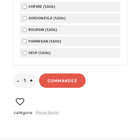
1
,50
CHÈVRE (
)
€
1
,50
GORGONZOLA (
)
€
1
,50
BOURSIN (
)
€
1
,50
PARMESAN (
)
€
1
,50
OEUF (
)
€
COMMANDEZ
catégorie
Pizzas Senior