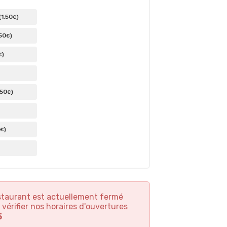
1
,50
(
)
€
50
)
€
)
€
,50
)
€
)
€
staurant est actuellement fermé
 vérifier nos horaires d'ouvertures
5