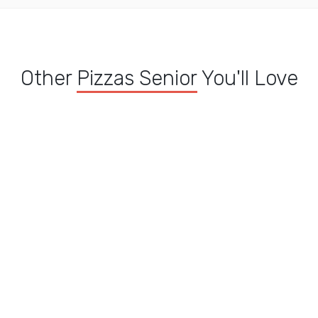
Other
Pizzas Senior
You'll Love
on
Pizza Napolitaine
Pizza Buffalo senior