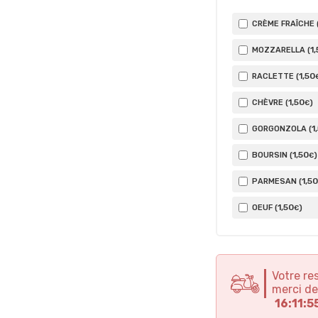
CRÈME FRAÎCHE 
1
,
MOZZARELLA (
1
,50
RACLETTE (
1
,50
CHÈVRE (
)
€
1
GORGONZOLA (
1
,50
BOURSIN (
)
€
1
,50
PARMESAN (
1
,50
OEUF (
)
€
Votre re
merci de
16:11:5