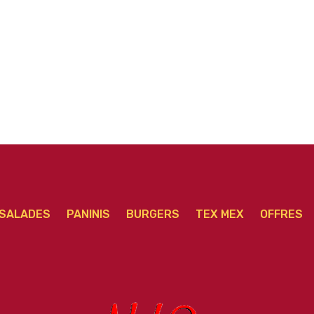
senior
SALADES
PANINIS
BURGERS
TEX MEX
OFFRES