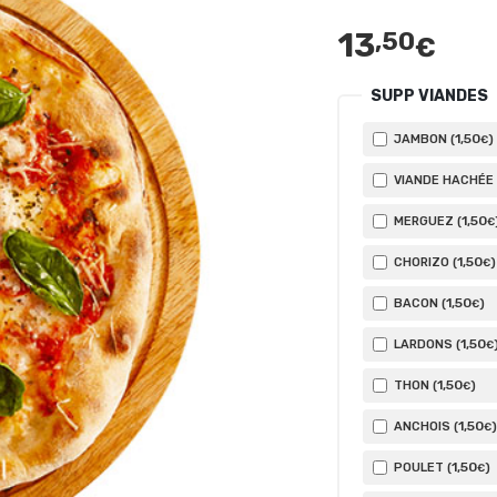
13
,50
€
SUPP VIANDES
1
,50
JAMBON (
)
€
VIANDE HACHÉE 
1
,50
MERGUEZ (
€
1
,50
CHORIZO (
)
€
1
,50
BACON (
)
€
1
,50
LARDONS (
€
1
,50
THON (
)
€
1
,50
ANCHOIS (
)
€
1
,50
POULET (
)
€