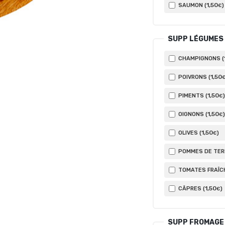
1
,50
SAUMON (
)
€
SUPP LÉGUMES
CHAMPIGNONS (
1
,50
POIVRONS (
1
,50
PIMENTS (
)
€
1
,50
OIGNONS (
)
€
1
,50
OLIVES (
)
€
POMMES DE TERR
TOMATES FRAÎCH
1
,50
CÂPRES (
)
€
SUPP FROMAGE