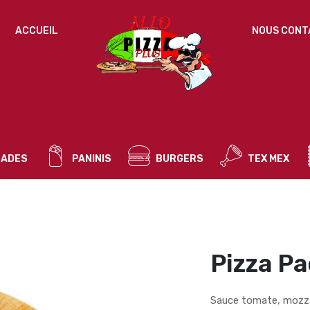
IDENTIFICATION
ACCUEIL
NOUS CONT
Mot de passe perdu ?
ADRESSE DE MESSAGERIE
*
ADES
PANINIS
BURGERS
TEX MEX
Un mot de passe sera envoyé vers votre adresse
de messagerie.
Vos données personnelles seront utilisées pour vous
accompagner au cours de votre visite du site web, gérer
l’accès à votre compte, et pour d’autres raisons décrites dans
Pizza Pa
politique de confidentialité
notre
.
S’ENREGISTRER
Sauce tomate, mozzar