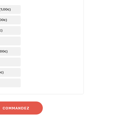
1
,00
(
)
€
,00
)
€
)
€
,00
)
€
0
)
€
COMMANDEZ