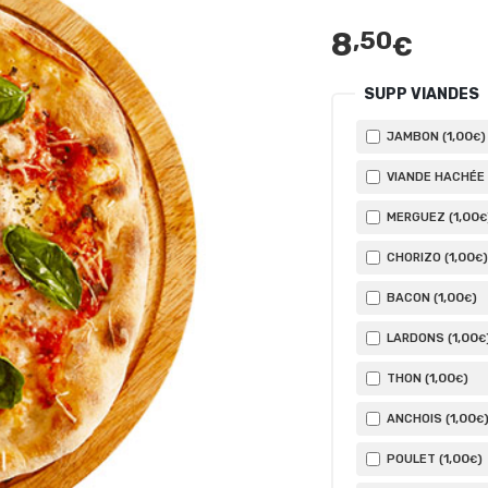
8
,50
€
SUPP VIANDES
1
,00
JAMBON (
)
€
VIANDE HACHÉE 
1
,00
MERGUEZ (
€
1
,00
CHORIZO (
)
€
1
,00
BACON (
)
€
1
,00
LARDONS (
€
1
,00
THON (
)
€
1
,00
ANCHOIS (
€
1
,00
POULET (
)
€