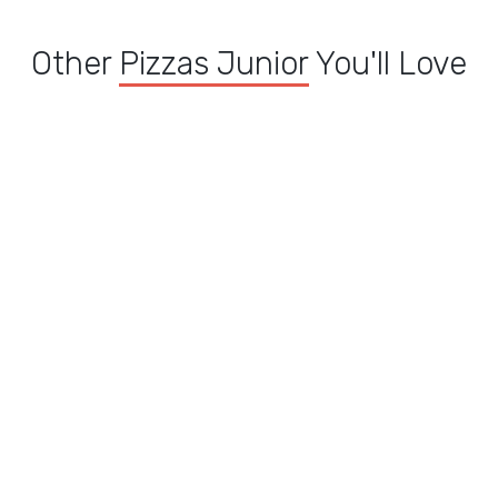
Other
Pizzas Junior
You'll Love
Pizza Américaine
ior
Pizza Neptune Junior
Junior