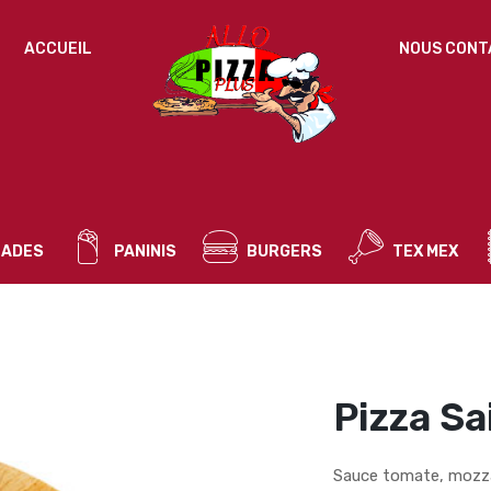
IDENTIFICATION
ACCUEIL
NOUS CONT
Mot de passe perdu ?
ADRESSE DE MESSAGERIE
*
ADES
PANINIS
BURGERS
TEX MEX
Un mot de passe sera envoyé vers votre adresse
de messagerie.
Vos données personnelles seront utilisées pour vous
accompagner au cours de votre visite du site web, gérer
l’accès à votre compte, et pour d’autres raisons décrites dans
Pizza Sa
politique de confidentialité
notre
.
S’ENREGISTRER
Sauce tomate, mozza