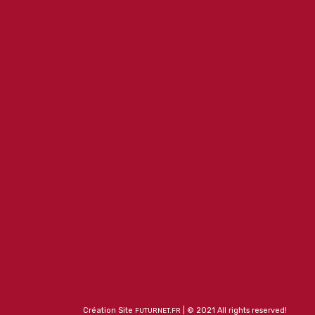
Création Site
| © 2021 All rights reserved!
FUTURNET.FR