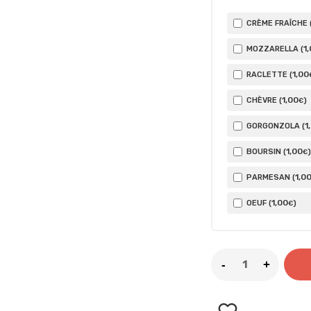
CRÈME FRAÎCHE 
1
MOZZARELLA (
1
,00
RACLETTE (
1
,00
CHÈVRE (
)
€
1
GORGONZOLA (
1
,00
BOURSIN (
)
€
1
,0
PARMESAN (
1
,00
OEUF (
)
€