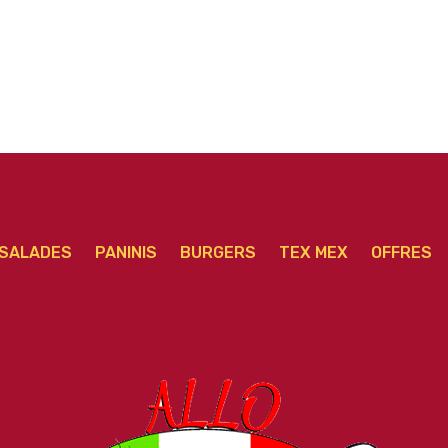
SALADES
PANINIS
BURGERS
TEX MEX
OFFRES