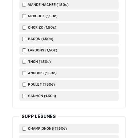
1
,50
VIANDE HACHÉE (
)
€
1
,50
MERGUEZ (
)
€
1
,50
CHORIZO (
)
€
1
,50
BACON (
)
€
1
,50
LARDONS (
)
€
1
,50
THON (
)
€
1
,50
ANCHOIS (
)
€
1
,50
POULET (
)
€
1
,50
SAUMON (
)
€
SUPP LÉGUMES
1
,50
CHAMPIGNONS (
)
€