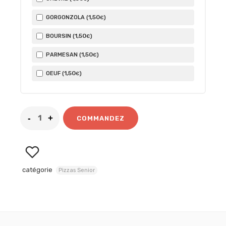
1
,50
GORGONZOLA (
)
€
1
,50
BOURSIN (
)
€
1
,50
PARMESAN (
)
€
1
,50
OEUF (
)
€
COMMANDEZ
catégorie
Pizzas Senior