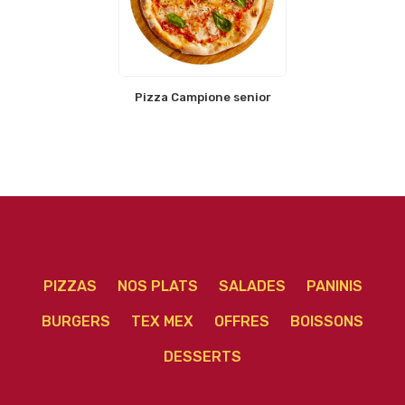
Pizza Campione senior
PIZZAS
NOS PLATS
SALADES
PANINIS
BURGERS
TEX MEX
OFFRES
BOISSONS
DESSERTS