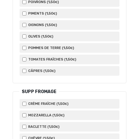
1
,50
POIVRONS (
)
€
1
,50
PIMENTS (
)
€
1
,50
OIGNONS (
)
€
1
,50
OLIVES (
)
€
1
,50
POMMES DE TERRE (
)
€
1
,50
TOMATES FRAÎCHES (
)
€
1
,50
CÂPRES (
)
€
SUPP FROMAGE
1
,50
CRÈME FRAÎCHE (
)
€
1
,50
MOZZARELLA (
)
€
1
,50
RACLETTE (
)
€
1
,50
CHÈVRE (
)
€