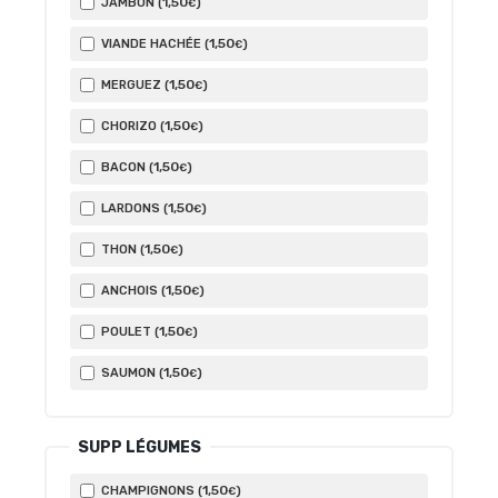
1
,50
JAMBON (
)
€
1
,50
VIANDE HACHÉE (
)
€
1
,50
MERGUEZ (
)
€
1
,50
CHORIZO (
)
€
1
,50
BACON (
)
€
1
,50
LARDONS (
)
€
1
,50
THON (
)
€
1
,50
ANCHOIS (
)
€
1
,50
POULET (
)
€
1
,50
SAUMON (
)
€
SUPP LÉGUMES
1
,50
CHAMPIGNONS (
)
€