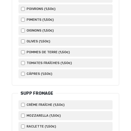
1
,50
POIVRONS (
)
€
1
,50
PIMENTS (
)
€
1
,50
OIGNONS (
)
€
1
,50
OLIVES (
)
€
1
,50
POMMES DE TERRE (
)
€
1
,50
TOMATES FRAÎCHES (
)
€
1
,50
CÂPRES (
)
€
SUPP FROMAGE
1
,50
CRÈME FRAÎCHE (
)
€
1
,50
MOZZARELLA (
)
€
1
,50
RACLETTE (
)
€