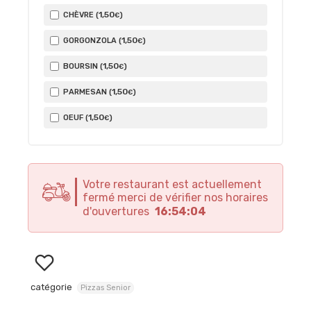
1
,50
CHÈVRE (
)
€
1
,50
GORGONZOLA (
)
€
1
,50
BOURSIN (
)
€
1
,50
PARMESAN (
)
€
1
,50
OEUF (
)
€
Votre restaurant est actuellement
fermé merci de vérifier nos horaires
d'ouvertures
16:54:04
catégorie
Pizzas Senior