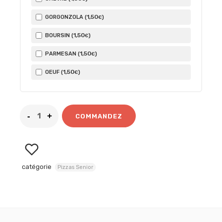
1
,50
GORGONZOLA (
)
€
1
,50
BOURSIN (
)
€
1
,50
PARMESAN (
)
€
1
,50
OEUF (
)
€
COMMANDEZ
catégorie
Pizzas Senior