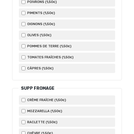
1
,50
POIVRONS (
)
€
1
,50
PIMENTS (
)
€
1
,50
OIGNONS (
)
€
1
,50
OLIVES (
)
€
1
,50
POMMES DE TERRE (
)
€
1
,50
TOMATES FRAÎCHES (
)
€
1
,50
CÂPRES (
)
€
SUPP FROMAGE
1
,50
CRÈME FRAÎCHE (
)
€
1
,50
MOZZARELLA (
)
€
1
,50
RACLETTE (
)
€
1
,50
CHÈVRE (
)
€