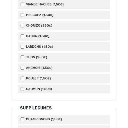
1
,50
VIANDE HACHÉE (
)
€
1
,50
MERGUEZ (
)
€
1
,50
CHORIZO (
)
€
1
,50
BACON (
)
€
1
,50
LARDONS (
)
€
1
,50
THON (
)
€
1
,50
ANCHOIS (
)
€
1
,50
POULET (
)
€
1
,50
SAUMON (
)
€
SUPP LÉGUMES
1
,50
CHAMPIGNONS (
)
€