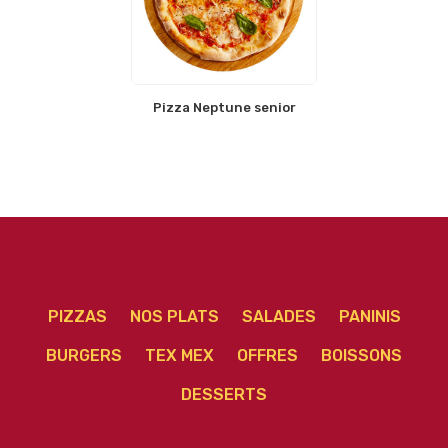
Pizza Neptune senior
PIZZAS
NOS PLATS
SALADES
PANINIS
BURGERS
TEX MEX
OFFRES
BOISSONS
DESSERTS