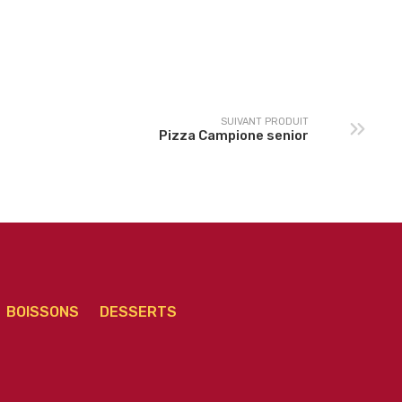
Pizza Marguerita
Pizza Neptune senior
senior
SUIVANT PRODUIT
Pizza Campione senior
BOISSONS
DESSERTS