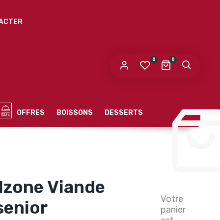
ACTER
0
0
OFFRES
BOISSONS
DESSERTS
lzone Viande
Votre
senior
panier