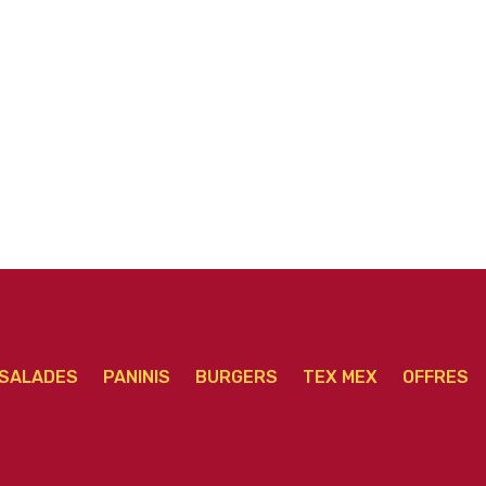
Pizza Napolitaine
Pizza Américaine
r
senior
senior
SALADES
PANINIS
BURGERS
TEX MEX
OFFRES