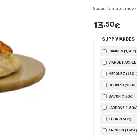
Sauce tomate, mozza
13
,50
€
SUPP VIANDES
1
,50
JAMBON (
)
€
VIANDE HACHÉE 
1
,50
MERGUEZ (
€
1
,50
CHORIZO (
)
€
1
,50
BACON (
)
€
1
,50
LARDONS (
€
1
,50
THON (
)
€
1
,50
ANCHOIS (
)
€