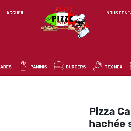
IDENTIFICATION
ACCUEIL
NOUS CONT
Mot de passe perdu ?
ADRESSE DE MESSAGERIE
*
ADES
PANINIS
BURGERS
TEX MEX
Un mot de passe sera envoyé vers votre adresse
de messagerie.
Vos données personnelles seront utilisées pour vous
accompagner au cours de votre visite du site web, gérer
l’accès à votre compte, et pour d’autres raisons décrites dans
Pizza Ca
politique de confidentialité
notre
.
hachée 
S’ENREGISTRER