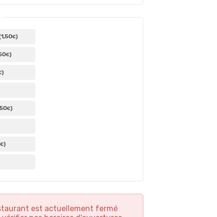
1
,50
(
)
€
50
)
€
)
€
,50
)
€
)
€
staurant est actuellement fermé