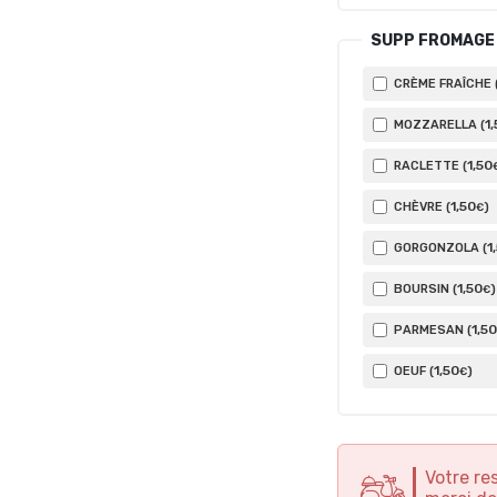
SUPP FROMAGE
CRÈME FRAÎCHE 
1
,
MOZZARELLA (
1
,50
RACLETTE (
1
,50
CHÈVRE (
)
€
1
GORGONZOLA (
1
,50
BOURSIN (
)
€
1
,50
PARMESAN (
1
,50
OEUF (
)
€
Votre re