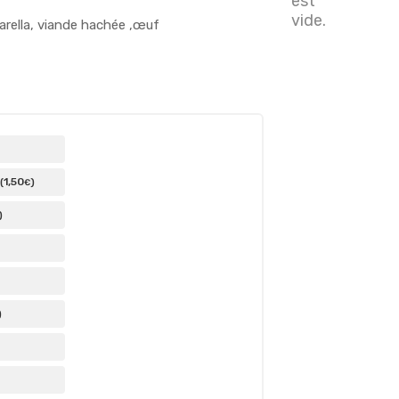
est
vide.
rella, viande hachée ,œuf
1
,50
(
)
€
)
)