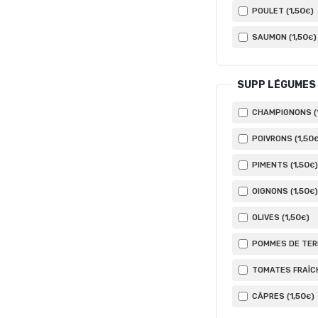
1
,50
POULET (
)
€
1
,50
SAUMON (
)
€
SUPP LÉGUMES
CHAMPIGNONS (
1
,50
POIVRONS (
1
,50
PIMENTS (
)
€
1
,50
OIGNONS (
)
€
1
,50
OLIVES (
)
€
POMMES DE TERR
TOMATES FRAÎCH
1
,50
CÂPRES (
)
€