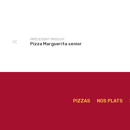
Pizza Saint Pietro
Pizza Buffalo senio
senior
PRÉCEDENT PRODUIT
Pizza Marguerita senior
PIZZAS
NOS PLATS