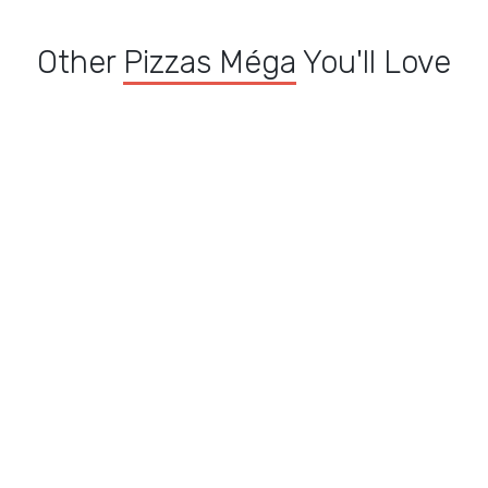
Other
Pizzas Méga
You'll Love
P
a
Pizza Buffalo méga
Pizza Neptune méga