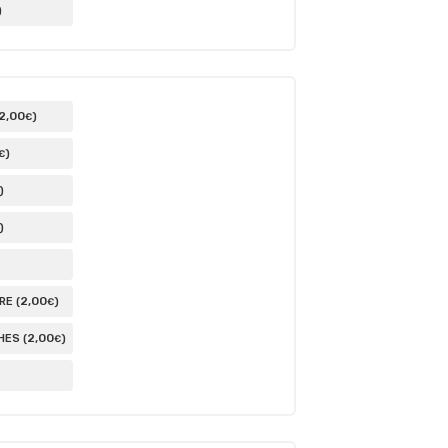
)
2
,00
)
€
)
€
)
)
2
,00
E (
)
€
2
,00
ES (
)
€