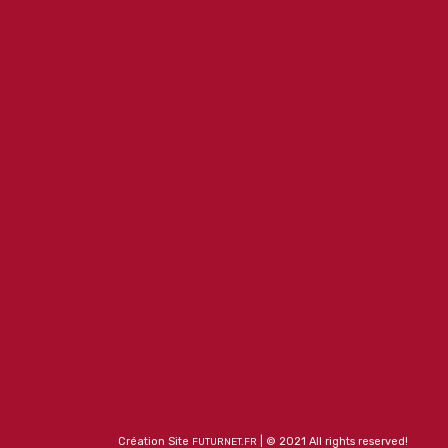
Création Site
| © 2021 All rights reserved!
FUTURNET.FR