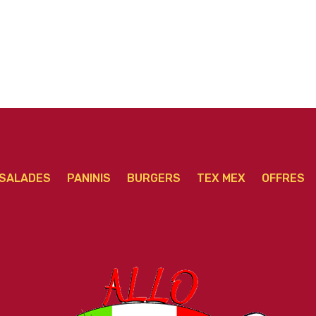
SALADES
PANINIS
BURGERS
TEX MEX
OFFRES