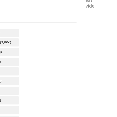
est
vide.
)
2
,00
(
)
€
)
€
)
)
€
)