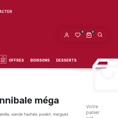
ACTER
0
0
OFFRES
BOISSONS
DESSERTS
annibale méga
Votre
panier
rella, viande hachée, poulet, merguez