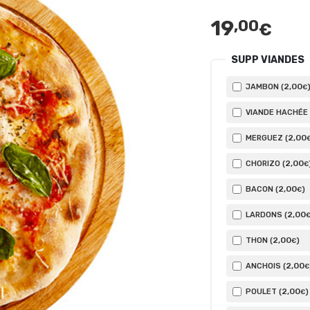
19
,00
€
SUPP VIANDES
2
,00
JAMBON (
€
VIANDE HACHÉE 
2
,00
MERGUEZ (
2
,00
CHORIZO (
€
2
,00
BACON (
)
€
2
,00
LARDONS (
2
,00
THON (
)
€
2
,00
ANCHOIS (
€
2
,00
POULET (
)
€