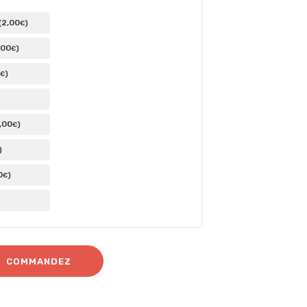
2
,00
(
)
€
,00
)
€
)
€
,00
)
€
)
0
)
€
COMMANDEZ