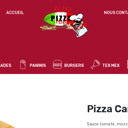
IDENTIFICATION
ACCUEIL
NOUS CONT
Mot de passe perdu ?
ADRESSE DE MESSAGERIE
*
ADES
PANINIS
BURGERS
TEX MEX
Un mot de passe sera envoyé vers votre adresse
de messagerie.
Vos données personnelles seront utilisées pour vous
accompagner au cours de votre visite du site web, gérer
l’accès à votre compte, et pour d’autres raisons décrites dans
Pizza C
politique de confidentialité
notre
.
S’ENREGISTRER
Sauce tomate, mozza