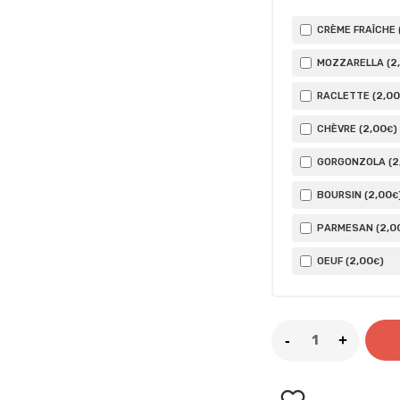
CRÈME FRAÎCHE 
2
MOZZARELLA (
2
,00
RACLETTE (
2
,00
CHÈVRE (
)
€
2
GORGONZOLA (
2
,00
BOURSIN (
€
2
,0
PARMESAN (
2
,00
OEUF (
)
€