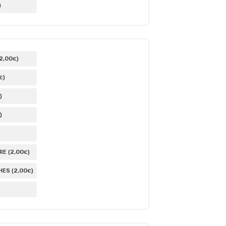
)
2
,00
)
€
)
€
)
)
2
,00
E (
)
€
2
,00
ES (
)
€