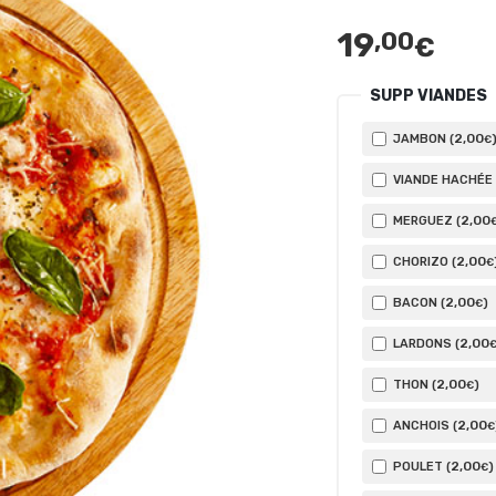
19
,00
€
SUPP VIANDES
2
,00
JAMBON (
€
VIANDE HACHÉE 
2
,00
MERGUEZ (
2
,00
CHORIZO (
€
2
,00
BACON (
)
€
2
,00
LARDONS (
2
,00
THON (
)
€
2
,00
ANCHOIS (
€
2
,00
POULET (
)
€