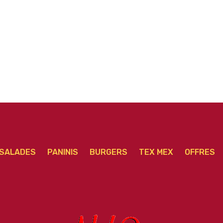
hachée méga
méga
SALADES
PANINIS
BURGERS
TEX MEX
OFFRES