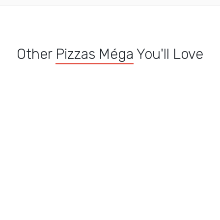
Other
Pizzas Méga
You'll Love
Pizza Calzone Viande
Pizza Végétarienne
a
Pi