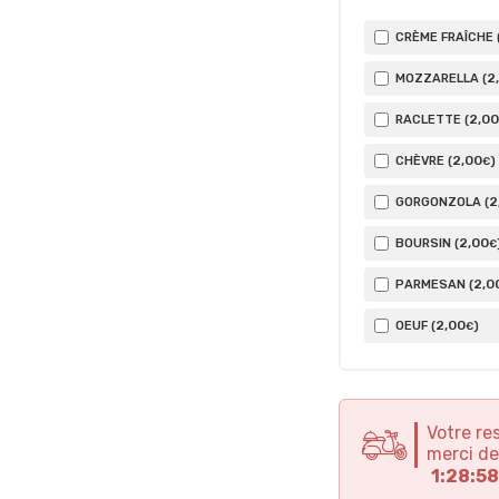
CRÈME FRAÎCHE 
2
MOZZARELLA (
2
,00
RACLETTE (
2
,00
CHÈVRE (
)
€
2
GORGONZOLA (
2
,00
BOURSIN (
€
2
,0
PARMESAN (
2
,00
OEUF (
)
€
Votre re
merci de
1:28:58