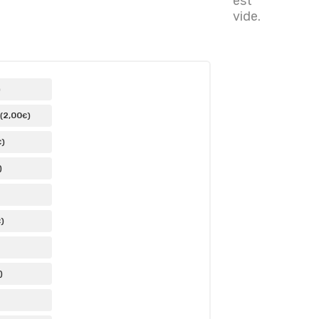
est
vide.
)
2
,00
(
)
€
)
€
)
)
€
)