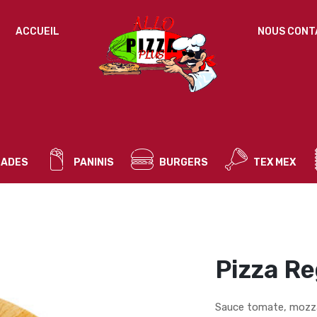
IDENTIFICATION
ACCUEIL
NOUS CONT
Mot de passe perdu ?
ADRESSE DE MESSAGERIE
*
ADES
PANINIS
BURGERS
TEX MEX
Un mot de passe sera envoyé vers votre adresse
de messagerie.
Vos données personnelles seront utilisées pour vous
accompagner au cours de votre visite du site web, gérer
l’accès à votre compte, et pour d’autres raisons décrites dans
Pizza R
politique de confidentialité
notre
.
S’ENREGISTRER
Sauce tomate, mozza