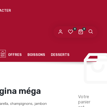
ACTER
0
0
OFFRES
BOISSONS
DESSERTS
egina méga
Votre
panier
rella, champignons, jambon