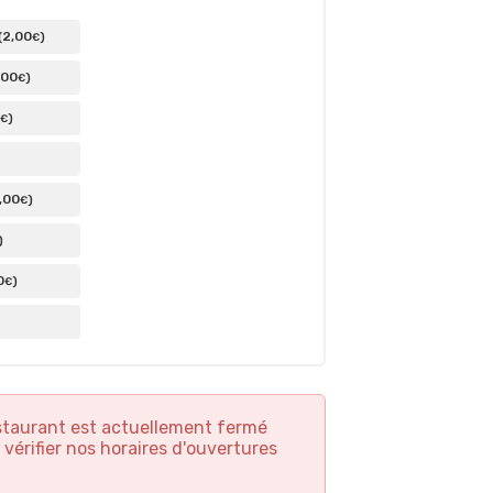
2
,00
(
)
€
,00
)
€
)
€
,00
)
€
)
0
)
€
staurant est actuellement fermé
 vérifier nos horaires d'ouvertures