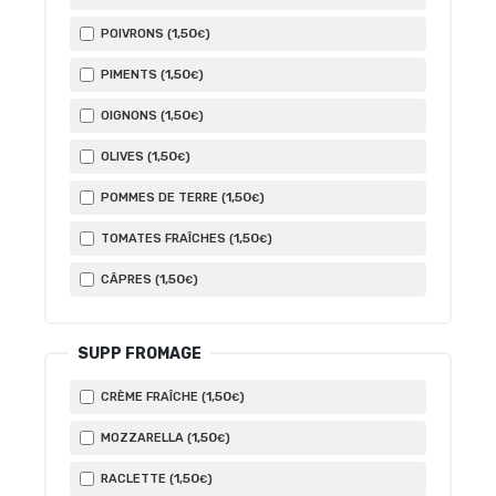
1
,50
POIVRONS (
)
€
1
,50
PIMENTS (
)
€
1
,50
OIGNONS (
)
€
1
,50
OLIVES (
)
€
1
,50
POMMES DE TERRE (
)
€
1
,50
TOMATES FRAÎCHES (
)
€
1
,50
CÂPRES (
)
€
SUPP FROMAGE
1
,50
CRÈME FRAÎCHE (
)
€
1
,50
MOZZARELLA (
)
€
1
,50
RACLETTE (
)
€