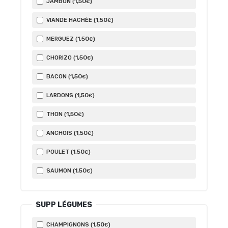
1
,50
JAMBON (
)
€
1
,50
VIANDE HACHÉE (
)
€
1
,50
MERGUEZ (
)
€
1
,50
CHORIZO (
)
€
1
,50
BACON (
)
€
1
,50
LARDONS (
)
€
1
,50
THON (
)
€
1
,50
ANCHOIS (
)
€
1
,50
POULET (
)
€
1
,50
SAUMON (
)
€
SUPP LÉGUMES
1
,50
CHAMPIGNONS (
)
€