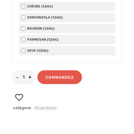
1
,50
CHÈVRE (
)
€
1
,50
GORGONZOLA (
)
€
1
,50
BOURSIN (
)
€
1
,50
PARMESAN (
)
€
1
,50
OEUF (
)
€
COMMANDEZ
catégorie
Pizzas Senior