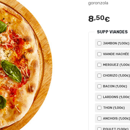
goronzola
8
,50
€
SUPP VIANDES
1
,00
JAMBON (
)
€
VIANDE HACHÉE 
1
,00
MERGUEZ (
€
1
,00
CHORIZO (
)
€
1
,00
BACON (
)
€
1
,00
LARDONS (
€
1
,00
THON (
)
€
1
,00
ANCHOIS (
€
1
,00
POULET (
)
€