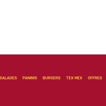
o
Pizza Calzone Viande
Pizza Boursin Junior
Pi
hachée Junior
SALADES
PANINIS
BURGERS
TEX MEX
OFFRES