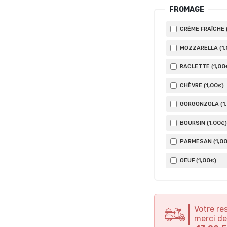
FROMAGE
CRÈME FRAÎCHE 
1
MOZZARELLA (
1
,00
RACLETTE (
1
,00
CHÈVRE (
)
€
1
GORGONZOLA (
1
,00
BOURSIN (
)
€
1
,0
PARMESAN (
1
,00
OEUF (
)
€
Votre re
merci de