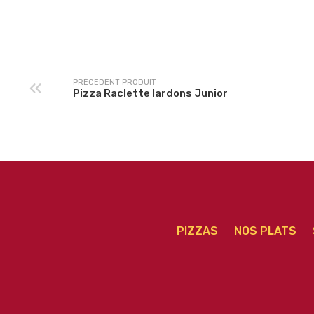
Pizza Végétarienne
Pizza Saint Pietr
junior
Junior
PRÉCEDENT PRODUIT
Pizza Raclette lardons Junior
PIZZAS
NOS PLATS