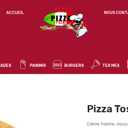
IDENTIFICATION
ACCUEIL
NOUS CONT
Mot de passe perdu ?
ADRESSE DE MESSAGERIE
*
ADES
PANINIS
BURGERS
TEX MEX
Un mot de passe sera envoyé vers votre adresse
de messagerie.
Vos données personnelles seront utilisées pour vous
accompagner au cours de votre visite du site web, gérer
l’accès à votre compte, et pour d’autres raisons décrites dans
Pizza T
politique de confidentialité
notre
.
S’ENREGISTRER
Crème fraîche, mozz