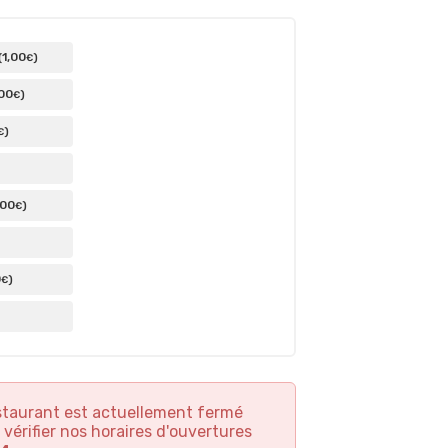
1
,00
(
)
€
,00
)
€
)
€
,00
)
€
0
)
€
staurant est actuellement fermé
 vérifier nos horaires d'ouvertures