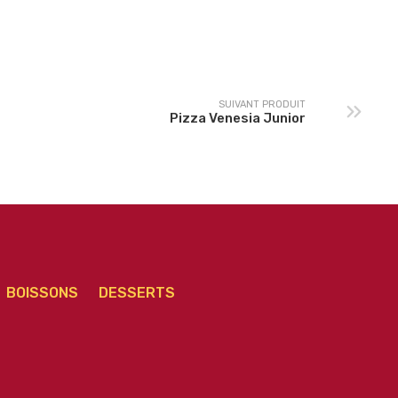
Pizza Américaine
zza Campione Junior
Junior
SUIVANT PRODUIT
Pizza Venesia Junior
BOISSONS
DESSERTS