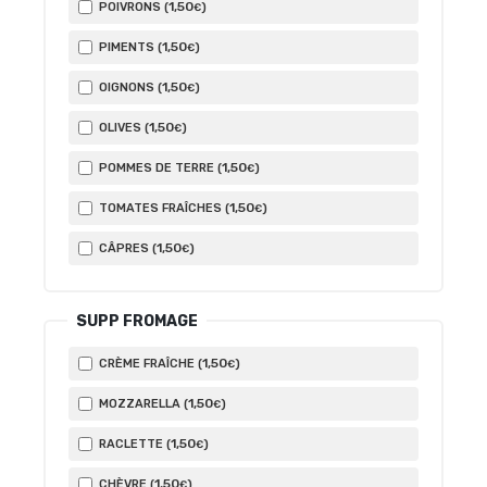
1
,50
POIVRONS (
)
€
1
,50
PIMENTS (
)
€
1
,50
OIGNONS (
)
€
1
,50
OLIVES (
)
€
1
,50
POMMES DE TERRE (
)
€
1
,50
TOMATES FRAÎCHES (
)
€
1
,50
CÂPRES (
)
€
SUPP FROMAGE
1
,50
CRÈME FRAÎCHE (
)
€
1
,50
MOZZARELLA (
)
€
1
,50
RACLETTE (
)
€
1
,50
CHÈVRE (
)
€