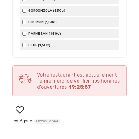
1
,50
GORGONZOLA (
)
€
1
,50
BOURSIN (
)
€
1
,50
PARMESAN (
)
€
1
,50
OEUF (
)
€
Votre restaurant est actuellement
fermé merci de vérifier nos horaires
d'ouvertures
19:25:57
catégorie
Pizzas Senior