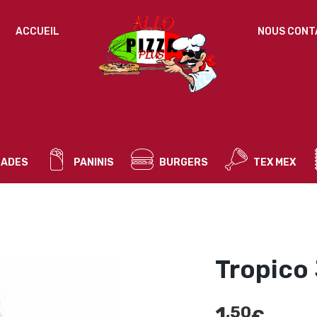
IDENTIFICATION
ACCUEIL
NOUS CONT
Mot de passe perdu ?
ADRESSE DE MESSAGERIE
*
ADES
PANINIS
BURGERS
TEX MEX
Un mot de passe sera envoyé vers votre adresse
de messagerie.
Vos données personnelles seront utilisées pour vous
accompagner au cours de votre visite du site web, gérer
l’accès à votre compte, et pour d’autres raisons décrites dans
Tropico
politique de confidentialité
notre
.
S’ENREGISTRER
1
,50
€