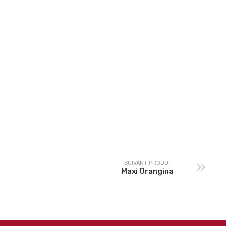
Coca Zéro 33cL
Coca Cherry 33cL
SUIVANT PRODUIT
Maxi Orangina