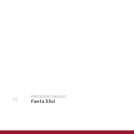
Ice Tea 33cL
Oasis Tropical 33C
PRÉCEDENT PRODUIT
Fanta 33cl