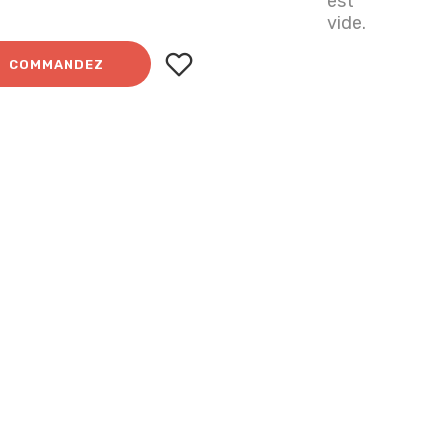
est
vide.
COMMANDEZ