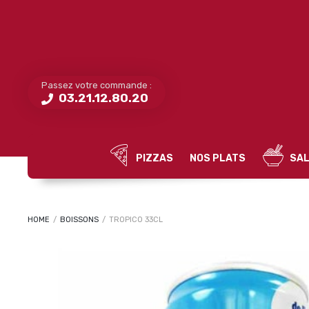
Passez votre commande :
03.21.12.80.20
PIZZAS
NOS PLATS
SAL
HOME
/
BOISSONS
/
TROPICO 33CL