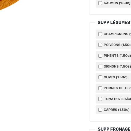
1
,50
SAUMON (
)
€
SUPP LÉGUMES
CHAMPIGNONS (
1
,50
POIVRONS (
1
,50
PIMENTS (
)
€
1
,50
OIGNONS (
)
€
1
,50
OLIVES (
)
€
POMMES DE TERR
TOMATES FRAÎCH
1
,50
CÂPRES (
)
€
SUPP FROMAGE