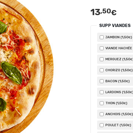
13
,50
€
SUPP VIANDES
1
,50
JAMBON (
)
€
VIANDE HACHÉE 
1
,50
MERGUEZ (
€
1
,50
CHORIZO (
)
€
1
,50
BACON (
)
€
1
,50
LARDONS (
€
1
,50
THON (
)
€
1
,50
ANCHOIS (
)
€
1
,50
POULET (
)
€