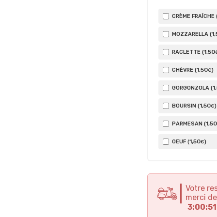
CRÈME FRAÎCHE 
1
,
MOZZARELLA (
1
,50
RACLETTE (
1
,50
CHÈVRE (
)
€
1
GORGONZOLA (
1
,50
BOURSIN (
)
€
1
,50
PARMESAN (
1
,50
OEUF (
)
€
Votre re
merci de
3:00:51