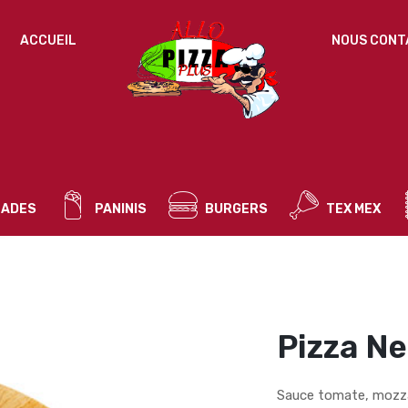
IDENTIFICATION
ACCUEIL
NOUS CONT
Mot de passe perdu ?
ADRESSE DE MESSAGERIE
*
ADES
PANINIS
BURGERS
TEX MEX
Un mot de passe sera envoyé vers votre adresse
de messagerie.
Vos données personnelles seront utilisées pour vous
accompagner au cours de votre visite du site web, gérer
l’accès à votre compte, et pour d’autres raisons décrites dans
Pizza N
politique de confidentialité
notre
.
S’ENREGISTRER
Sauce tomate, mozzar