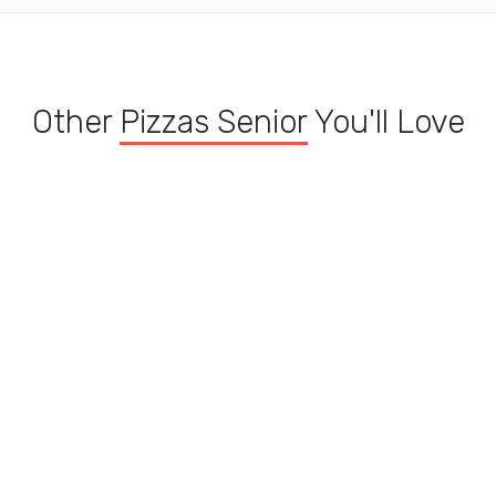
Other
Pizzas Senior
You'll Love
o
Pizza Chèvre senior
Pizza Pavrotti senior