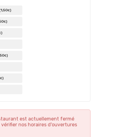
1
,50
(
)
€
50
)
€
)
€
,50
)
€
)
€
staurant est actuellement fermé
 vérifier nos horaires d'ouvertures