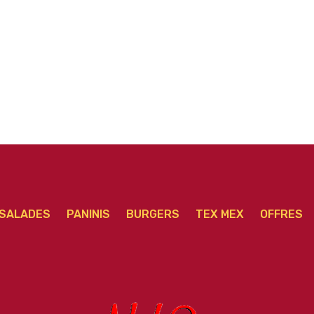
SALADES
PANINIS
BURGERS
TEX MEX
OFFRES