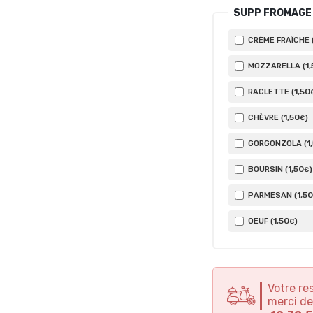
SUPP FROMAGE
CRÈME FRAÎCHE 
1
,
MOZZARELLA (
1
,50
RACLETTE (
1
,50
CHÈVRE (
)
€
1
GORGONZOLA (
1
,50
BOURSIN (
)
€
1
,50
PARMESAN (
1
,50
OEUF (
)
€
Votre re
merci de