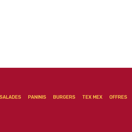
e
Pizza Napolitaine
Pizza Calzone Viande
P
senior
hachée senior
SALADES
PANINIS
BURGERS
TEX MEX
OFFRES