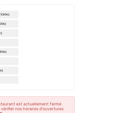
1
,50
(
)
€
50
)
€
)
€
,50
)
€
)
€
staurant est actuellement fermé
 vérifier nos horaires d'ouvertures