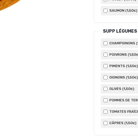
1
,50
SAUMON (
)
€
SUPP LÉGUMES
CHAMPIGNONS (
1
,50
POIVRONS (
1
,50
PIMENTS (
)
€
1
,50
OIGNONS (
)
€
1
,50
OLIVES (
)
€
POMMES DE TERR
TOMATES FRAÎCH
1
,50
CÂPRES (
)
€