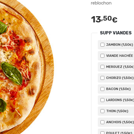
reblochon
13
,50
€
SUPP VIANDES
1
,50
JAMBON (
)
€
VIANDE HACHÉE 
1
,50
MERGUEZ (
€
1
,50
CHORIZO (
)
€
1
,50
BACON (
)
€
1
,50
LARDONS (
€
1
,50
THON (
)
€
1
,50
ANCHOIS (
)
€
1
,50
POULET (
)
€