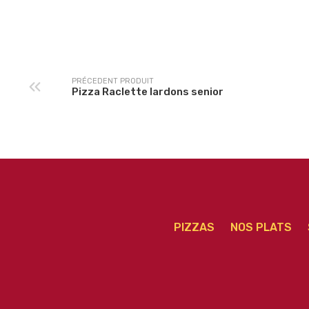
Pizza Charcutièr
Pizza Boursin senior
senior
PRÉCEDENT PRODUIT
Pizza Raclette lardons senior
PIZZAS
NOS PLATS