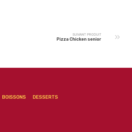
izza Calzone Jambon
Pizza Royale 1 senior
senior
SUIVANT PRODUIT
Pizza Chicken senior
BOISSONS
DESSERTS