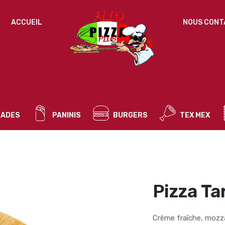
IDENTIFICATION
ACCUEIL
NOUS CONT
Mot de passe perdu ?
ADRESSE DE MESSAGERIE
*
ADES
PANINIS
BURGERS
TEX MEX
Un mot de passe sera envoyé vers votre adresse
de messagerie.
Vos données personnelles seront utilisées pour vous
accompagner au cours de votre visite du site web, gérer
l’accès à votre compte, et pour d’autres raisons décrites dans
Pizza Ta
politique de confidentialité
notre
.
S’ENREGISTRER
Crème fraîche, mozza