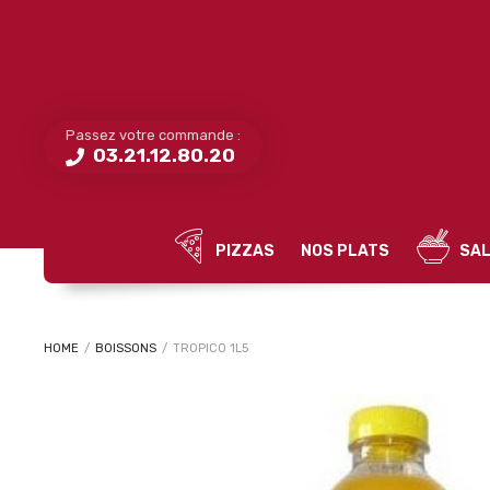
Passez votre commande :
03.21.12.80.20
PIZZAS
NOS PLATS
SAL
HOME
/
BOISSONS
/
TROPICO 1L5