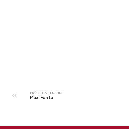
Tropico 33cL
Coca 33cL
PRÉCEDENT PRODUIT
Maxi Fanta