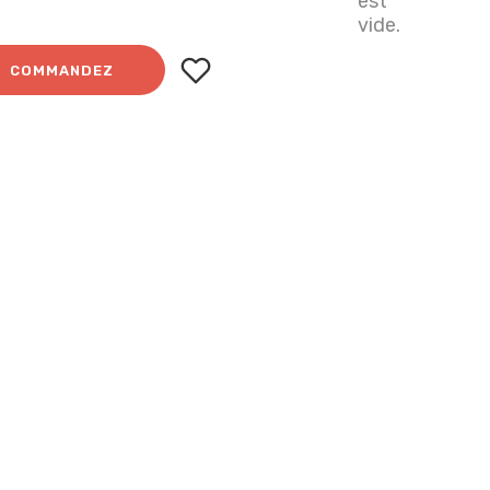
est
vide.
COMMANDEZ