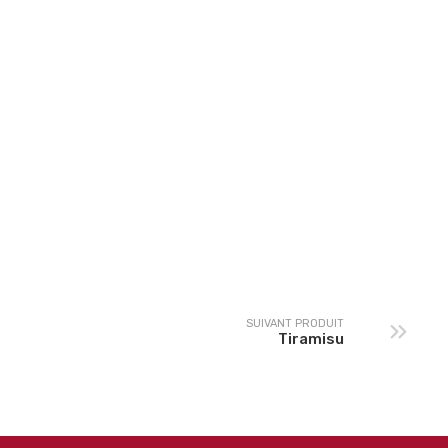
Oasis Tropical 33Cl
Orangina 33cl
SUIVANT PRODUIT
Tiramisu