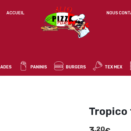
IDENTIFICATION
ACCUEIL
NOUS CONT
Mot de passe perdu ?
ADRESSE DE MESSAGERIE
*
ADES
PANINIS
BURGERS
TEX MEX
Un mot de passe sera envoyé vers votre adresse
de messagerie.
Vos données personnelles seront utilisées pour vous
accompagner au cours de votre visite du site web, gérer
l’accès à votre compte, et pour d’autres raisons décrites dans
Tropico
politique de confidentialité
notre
.
S’ENREGISTRER
3
,20
€