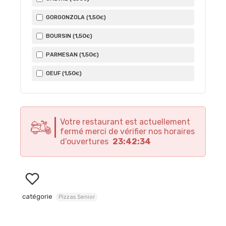
1
,50
GORGONZOLA (
)
€
1
,50
BOURSIN (
)
€
1
,50
PARMESAN (
)
€
1
,50
OEUF (
)
€
Votre restaurant est actuellement
fermé merci de vérifier nos horaires
d'ouvertures
23:42:34
catégorie
Pizzas Senior