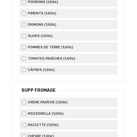
1
,50
POIVRONS (
)
€
1
,50
PIMENTS (
)
€
1
,50
OIGNONS (
)
€
1
,50
OLIVES (
)
€
1
,50
POMMES DE TERRE (
)
€
1
,50
TOMATES FRAÎCHES (
)
€
1
,50
CÂPRES (
)
€
SUPP FROMAGE
1
,50
CRÈME FRAÎCHE (
)
€
1
,50
MOZZARELLA (
)
€
1
,50
RACLETTE (
)
€
1
,50
CHÈVRE (
)
€