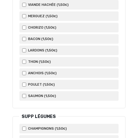
1
,50
VIANDE HACHÉE (
)
€
1
,50
MERGUEZ (
)
€
1
,50
CHORIZO (
)
€
1
,50
BACON (
)
€
1
,50
LARDONS (
)
€
1
,50
THON (
)
€
1
,50
ANCHOIS (
)
€
1
,50
POULET (
)
€
1
,50
SAUMON (
)
€
SUPP LÉGUMES
1
,50
CHAMPIGNONS (
)
€