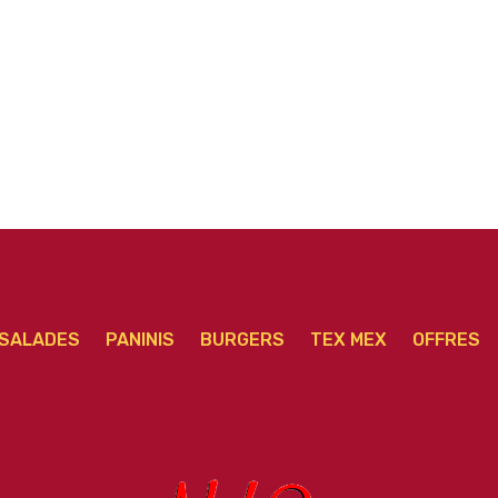
méga
SALADES
PANINIS
BURGERS
TEX MEX
OFFRES