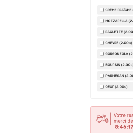
CRÈME FRAÎCHE 
2
MOZZARELLA (
2
,00
RACLETTE (
2
,00
CHÈVRE (
)
€
2
GORGONZOLA (
2
,00
BOURSIN (
€
2
,0
PARMESAN (
2
,00
OEUF (
)
€
Votre re
merci de
8:46:1