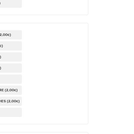
)
2
,00
)
€
)
€
)
)
2
,00
E (
)
€
2
,00
ES (
)
€