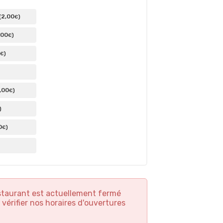
2
,00
(
)
€
,00
)
€
)
€
,00
)
€
)
0
)
€
staurant est actuellement fermé
 vérifier nos horaires d'ouvertures
7