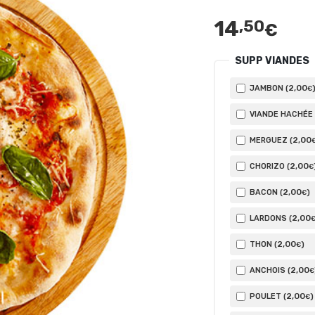
14
,50
€
SUPP VIANDES
2
,00
JAMBON (
€
VIANDE HACHÉE 
2
,00
MERGUEZ (
2
,00
CHORIZO (
€
2
,00
BACON (
)
€
2
,00
LARDONS (
2
,00
THON (
)
€
2
,00
ANCHOIS (
€
2
,00
POULET (
)
€