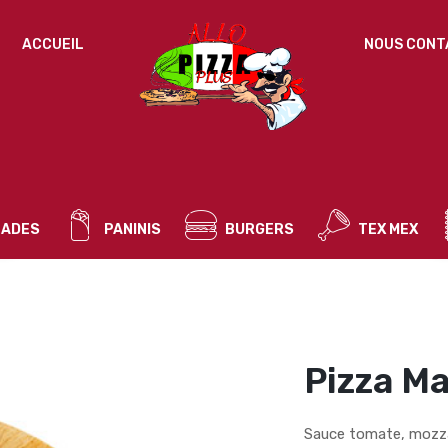
IDENTIFICATION
ACCUEIL
NOUS CONT
Mot de passe perdu ?
ADRESSE DE MESSAGERIE
*
ADES
PANINIS
BURGERS
TEX MEX
Un mot de passe sera envoyé vers votre adresse
de messagerie.
Vos données personnelles seront utilisées pour vous
accompagner au cours de votre visite du site web, gérer
l’accès à votre compte, et pour d’autres raisons décrites dans
Pizza M
politique de confidentialité
notre
.
S’ENREGISTRER
Sauce tomate, mozzar