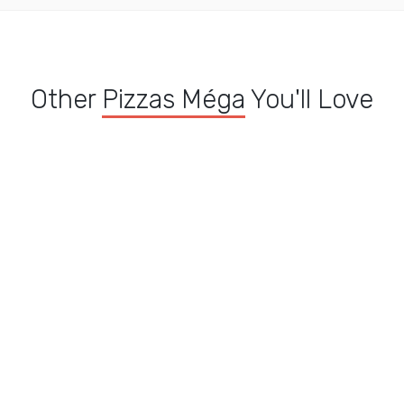
Other
Pizzas Méga
You'll Love
Pizza Fruits de mer
a
Pizza Américaine méga