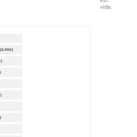
est
vide.
)
2
,00
(
)
€
)
€
)
)
€
)